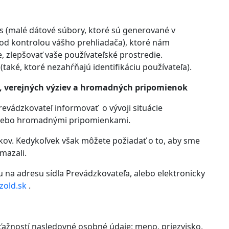
s (malé dátové súbory, ktoré sú generované v
pod kontrolou vášho prehliadača), ktoré nám
 zlepšovať vaše používateľské prostredie.
(také, ktoré nezahŕňajú identifikáciu používateľa).
í, verejných výziev a hromadných pripomienok
revádzkovateľ informovať o vývoji situácie
, alebo hromadnými pripomienkami.
ov. Kedykoľvek však môžete požiadať o to, aby sme
mazali.
u na adresu sídla Prevádzkovateľa, alebo elektronicky
zold.sk
.
sťažností nasledovné osobné údaje: meno, priezvisko,