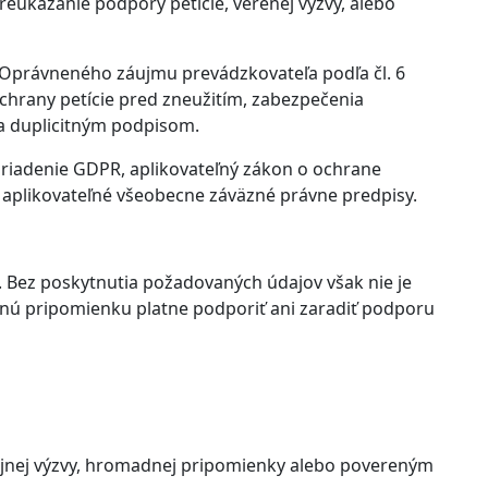
eukázanie podpory petície, verenej výzvy, alebo
Oprávneného záujmu prevádzkovateľa podľa čl. 6
ochrany petície pred zneužitím, zabezpečenia
a duplicitným podpisom.
iadenie GDPR, aplikovateľný zákon o ochrane
 aplikovateľné všeobecne záväzné právne predpisy.
 Bez poskytnutia požadovaných údajov však nie je
dnú pripomienku platne podporiť ani zaradiť podporu
ejnej výzvy, hromadnej pripomienky alebo povereným