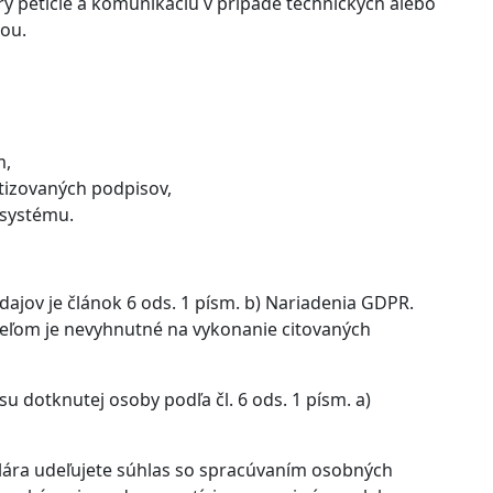
y petície a komunikáciu v prípade technických alebo
iou.
m,
izovaných podpisov,
 systému.
jov je článok 6 ods. 1 písm. b) Nariadenia GDPR.
eľom je nevyhnutné na vykonanie citovaných
 dotknutej osoby podľa čl. 6 ods. 1 písm. a)
ára udeľujete súhlas so spracúvaním osobných