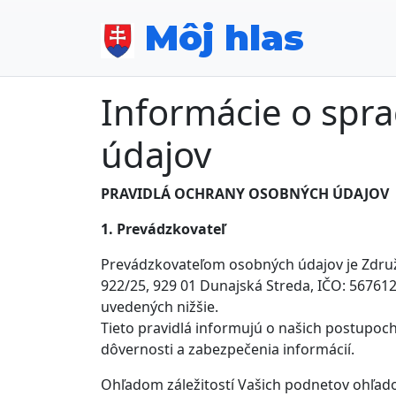
Skip to main content
Môj hlas
Informácie o spr
údajov
PRAVIDLÁ OCHRANY OSOBNÝCH ÚDAJOV
1. Prevádzkovateľ
Prevádzkovateľom osobných údajov je Združ
922/25, 929 01 Dunajská Streda, IČO: 5676
uvedených nižšie.
Tieto pravidlá informujú o našich postupoc
dôvernosti a zabezpečenia informácií.
Ohľadom záležitostí Vašich podnetov ohľa