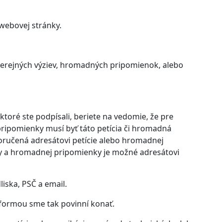
 webovej stránky.
verejných výziev, hromadných pripomienok, alebo
toré ste podpísali, beriete na vedomie, že pre
pripomienky musí byť táto petícia či hromadná
oručená adresátovi petície alebo hromadnej
zvy a hromadnej pripomienky je možné adresátovi
iska, PSČ a email.
 formou sme tak povinní konať.