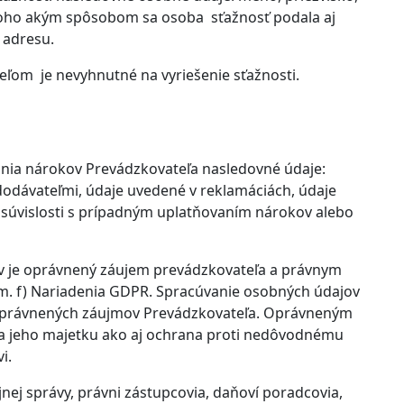
d toho akým spôsobom sa osoba sťažnosť podala aj
 adresu.
ľom je nevyhnutné na vyriešenie sťažnosti.
ania nárokov Prevádzkovateľa nasledovné údaje:
odávateľmi, údaje uvedené v reklamáciách, údaje
v súvislosti s prípadným uplatňovaním nárokov alebo
v je oprávnený záujem prevádzkovateľa a právnym
sm. f) Nariadenia GDPR. Spracúvanie osobných údajov
oprávnených záujmov Prevádzkovateľa. Oprávneným
a jeho majetku ako aj ochrana proti nedôvodnému
i.
ej správy, právni zástupcovia, daňoví poradcovia,