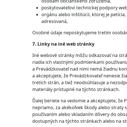
osobám občianskeho združenia,
poskytovateľovi technickej podpory web
orgánu alebo inštitúcii, ktorej je petíc
adresovaná,
Osobné údaje neposkytujeme tretím osobám
7. Linky na iné web stránky
Iné webové stránky môžu odkazovať na strán
riadia ich vlastnými podmienkami používani
a Prevádzkovateľ nad nimi nemá žiadnu kon
a akceptujete, že Prevádzkovateľ nenesie 
tretích strán, a tiež neodsúhlasuje a nezod
materiály prístupné na týchto stránkach.
Ďalej beriete na vedomie a akceptujete, že 
nepriamo, za akékoľvek škody alebo straty s
používaním alebo vkladaním dôvery do obsah
dostupných na týchto stránkach alebo na st