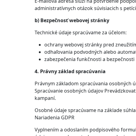
E-mailová adresa slúži na potvrdenie podpor
administratívnych otázok súvisiacich s petíc
b) Bezpečnosť webovej stránky
Technické údaje spracúvame za účelom:
ochrany webovej stránky pred zneužití
odhaľovania podvodných alebo automat
zabezpečenia funkčnosti a bezpečnosti
4. Právny základ spracúvania
Právnym základom spracúvania osobných úda
Spracúvanie osobných údajov Prevádzkovat
kampaní.
Osobné údaje spracúvame na základe súhlasu
Nariadenia GDPR
Vyplnením a odoslaním podpisového formul